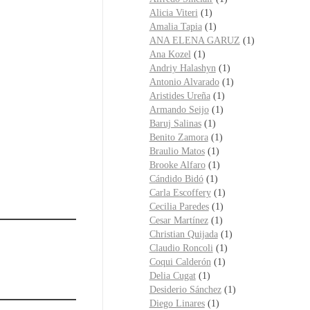
Alicia Viteri
(1)
Amalia Tapia
(1)
ANA ELENA GARUZ
(1)
Ana Kozel
(1)
Andriy Halashyn
(1)
Antonio Alvarado
(1)
Aristides Ureña
(1)
Armando Seijo
(1)
Baruj Salinas
(1)
Benito Zamora
(1)
Braulio Matos
(1)
Brooke Alfaro
(1)
Cándido Bidó
(1)
Carla Escoffery
(1)
Cecilia Paredes
(1)
Cesar Martínez
(1)
Christian Quijada
(1)
Claudio Roncoli
(1)
Coqui Calderón
(1)
Delia Cugat
(1)
Desiderio Sánchez
(1)
Diego Linares
(1)