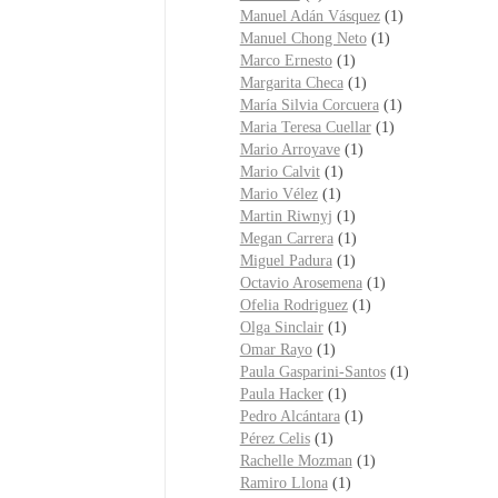
Manuel Adán Vásquez
(1)
Manuel Chong Neto
(1)
Marco Ernesto
(1)
Margarita Checa
(1)
María Silvia Corcuera
(1)
Maria Teresa Cuellar
(1)
Mario Arroyave
(1)
Mario Calvit
(1)
Mario Vélez
(1)
Martin Riwnyj
(1)
Megan Carrera
(1)
Miguel Padura
(1)
Octavio Arosemena
(1)
Ofelia Rodriguez
(1)
Olga Sinclair
(1)
Omar Rayo
(1)
Paula Gasparini-Santos
(1)
Paula Hacker
(1)
Pedro Alcántara
(1)
Pérez Celis
(1)
Rachelle Mozman
(1)
Ramiro Llona
(1)