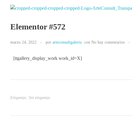
Arteconsultgaleria
Arteconsult Galeria Panama
Elementor #572
marzo 24, 2022
por
arteconsultgaleria
con
No hay comentarios
[itgallery_display_work work_id=X]
Etiquetas: Sin etiquetas