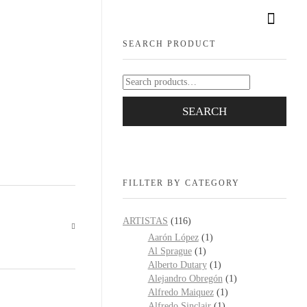
SEARCH PRODUCT
SEARCH
FILLTER BY CATEGORY
ARTISTAS
(116)
Aarón López
(1)
Al Sprague
(1)
Alberto Dutary
(1)
Alejandro Obregón
(1)
Alfredo Maiquez
(1)
Alfredo Sinclair
(1)