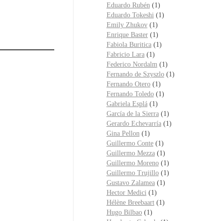
Eduardo Rubén
(1)
Eduardo Tokeshi
(1)
Emily Zhukov
(1)
Enrique Baster
(1)
Fabiola Buritica
(1)
Fabricio Lara
(1)
Federico Nordalm
(1)
Fernando de Szyszlo
(1)
Fernando Otero
(1)
Fernando Toledo
(1)
Gabriela Esplá
(1)
García de la Sierra
(1)
Gerardo Echevarría
(1)
Gina Pellon
(1)
Guillermo Conte
(1)
Guillermo Mezza
(1)
Guillermo Moreno
(1)
Guillermo Trujillo
(1)
Gustavo Zalamea
(1)
Hector Medici
(1)
Hélène Breebaart
(1)
Hugo Bilbao
(1)