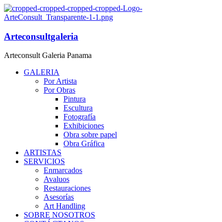
Arteconsultgaleria
Arteconsult Galeria Panama
GALERIA
Por Artista
Por Obras
Pintura
Escultura
Fotografía
Exhibiciones
Obra sobre papel
Obra Gráfica
ARTISTAS
SERVICIOS
Enmarcados
Avaluos
Restauraciones
Asesorías
Art Handling
SOBRE NOSOTROS