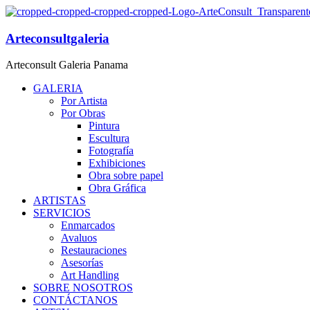
Arteconsultgaleria
Arteconsult Galeria Panama
GALERIA
Por Artista
Por Obras
Pintura
Escultura
Fotografía
Exhibiciones
Obra sobre papel
Obra Gráfica
ARTISTAS
SERVICIOS
Enmarcados
Avaluos
Restauraciones
Asesorías
Art Handling
SOBRE NOSOTROS
CONTÁCTANOS