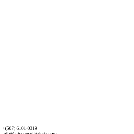
+(507) 6101-0319
info@arteconsultgaleria.com