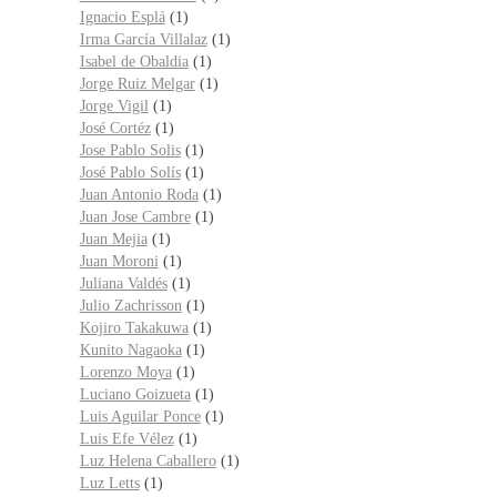
Ignacio Esplá
(1)
Irma García Villalaz
(1)
Isabel de Obaldia
(1)
Jorge Ruiz Melgar
(1)
Jorge Vigil
(1)
José Cortéz
(1)
Jose Pablo Solis
(1)
José Pablo Solís
(1)
Juan Antonio Roda
(1)
Juan Jose Cambre
(1)
Juan Mejia
(1)
Juan Moroni
(1)
Juliana Valdés
(1)
Julio Zachrisson
(1)
Kojiro Takakuwa
(1)
Kunito Nagaoka
(1)
Lorenzo Moya
(1)
Luciano Goizueta
(1)
Luis Aguilar Ponce
(1)
Luis Efe Vélez
(1)
Luz Helena Caballero
(1)
Luz Letts
(1)