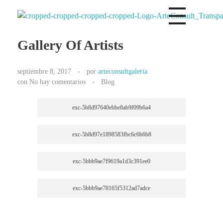
Arteconsultgaleria
Arteconsult Galeria Panama
Gallery Of Artists
septiembre 8, 2017
por
arteconsultgaleria
con
No hay comentarios
Blog
exc-5b8d97640ebbe8ab9f09b6a4
exc-5b8d97e1898583fbc6c6b6b8
exc-5bbb9ae7f9619a1d3c391ee0
exc-5bbb9ae78165f5312ad7adce