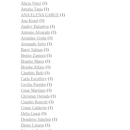
Alicia Viteri
(1)
Amalia Tapia
(1)
ANA ELENA GARUZ
(1)
Ana Kozel
(1)
Andriy Halashyn
(1)
Antonio Alvarado
(1)
Aristides Ureña
(1)
Armando Seijo
(1)
Baruj Salinas
(1)
Benito Zamora
(1)
Braulio Matos
(1)
Brooke Alfaro
(1)
Cándido Bidó
(1)
Carla Escoffery
(1)
Cecilia Paredes
(1)
Cesar Martínez
(1)
Christian Quijada
(1)
Claudio Roncoli
(1)
Coqui Calderón
(1)
Delia Cugat
(1)
Desiderio Sánchez
(1)
Diego Linares
(1)