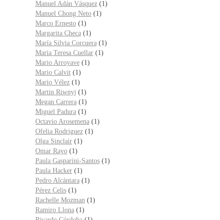
Manuel Adán Vásquez
(1)
Manuel Chong Neto
(1)
Marco Ernesto
(1)
Margarita Checa
(1)
María Silvia Corcuera
(1)
Maria Teresa Cuellar
(1)
Mario Arroyave
(1)
Mario Calvit
(1)
Mario Vélez
(1)
Martin Riwnyj
(1)
Megan Carrera
(1)
Miguel Padura
(1)
Octavio Arosemena
(1)
Ofelia Rodriguez
(1)
Olga Sinclair
(1)
Omar Rayo
(1)
Paula Gasparini-Santos
(1)
Paula Hacker
(1)
Pedro Alcántara
(1)
Pérez Celis
(1)
Rachelle Mozman
(1)
Ramiro Llona
(1)
Ricardo Córdoba
(1)