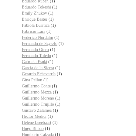
Eduardo Rubén
(1)
Eduardo Tokeshi
(1)
Emily Zhukov
(1)
Enrique Baster
(1)
Fabiola Buritica
(1)
Fabricio Lara
(1)
Federico Nordalm
(1)
Fernando de Szyszlo
(1)
Fernando Otero
(1)
Fernando Toledo
(1)
Gabriela Esplá
(1)
García de la Sierra
(1)
Gerardo Echevarría
(1)
Gina Pellon
(1)
Guillermo Conte
(1)
Guillermo Mezza
(1)
Guillermo Moreno
(1)
Guillermo Trujillo
(1)
Gustavo Zalamea
(1)
Hector Medici
(1)
Hélène Breebaart
(1)
Hugo Bilbao
(1)
Humberto Calzada
(1)