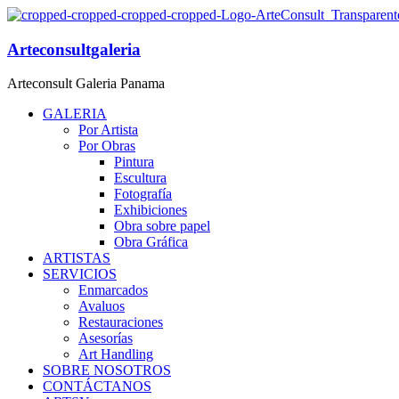
Arteconsultgaleria
Arteconsult Galeria Panama
GALERIA
Por Artista
Por Obras
Pintura
Escultura
Fotografía
Exhibiciones
Obra sobre papel
Obra Gráfica
ARTISTAS
SERVICIOS
Enmarcados
Avaluos
Restauraciones
Asesorías
Art Handling
SOBRE NOSOTROS
CONTÁCTANOS